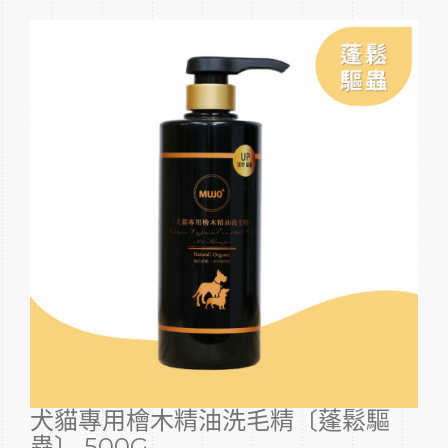
犬貓專用檜木精油洗毛精〔蓬鬆驅
蟲〕 500G