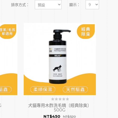
排序方式：
顯示：
G
犬貓專用木酢洗毛精〔經典除臭〕
500G
NT$450
NT$520