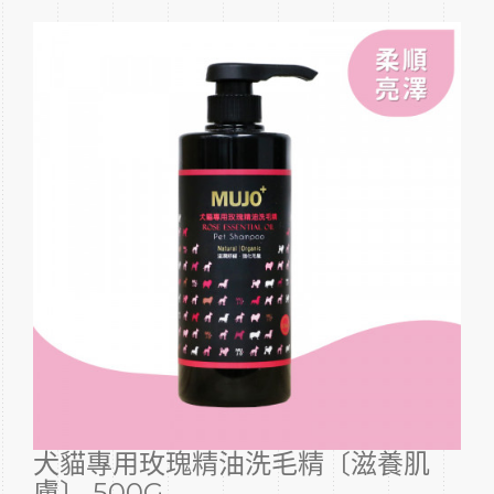
犬貓專用玫瑰精油洗毛精〔滋養肌
膚〕 500G